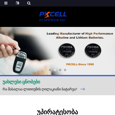
ᲣᲐᲮᲚᲔᲡᲘ ᲪᲜᲝᲑᲔᲑᲘ
რა მასალაა ლითიუმის ღილაკიანი ბატარეა?
ᲣᲞᲘᲠᲐᲢᲔᲡᲝᲑᲐ