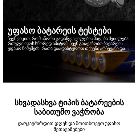
უფასო ბატარეის ტესტები
ჩვენ ვიცით, რომ სწორი გადაწყვეტილების მიღება შეიძლება
რთული იყოს.სწორედ ამიტომ, ჩვენ გთავაზობთ ბატარეის
უფასო ნიმუშებს, რათა დაადასტუროთ თქვენი არჩევანი და
დავრწმუნდეთ, რომ ის არის ისეთი, რომელსაც არასოდეს
ინანებთ!
ᲡᲮᲕᲐᲓᲐᲡᲮᲕᲐ ᲢᲘᲞᲘᲡ ᲑᲐᲢᲐᲠᲔᲔᲑᲘᲡ
ᲡᲐᲑᲘᲗᲣᲛᲝ ᲕᲐᲭᲠᲝᲑᲐ
დაუკავშირდით დღეს და მოითხოვეთ უფასო
შეთავაზებები