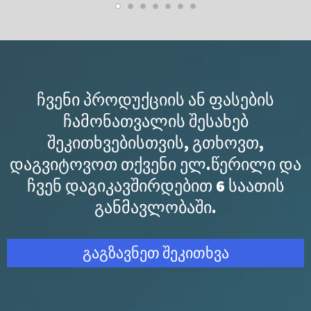
ᲩᲕᲔᲜᲘ ᲞᲠᲝᲓᲣᲥᲪᲘᲘᲡ ᲐᲜ ᲤᲐᲡᲔᲑᲘᲡ
ᲩᲐᲛᲝᲜᲐᲗᲕᲐᲚᲘᲡ ᲨᲔᲡᲐᲮᲔᲑ
ᲨᲔᲙᲘᲗᲮᲕᲔᲑᲘᲡᲗᲕᲘᲡ, ᲒᲗᲮᲝᲕᲗ,
ᲓᲐᲒᲕᲘᲢᲝᲕᲝᲗ ᲗᲥᲕᲔᲜᲘ ᲔᲚ.ᲬᲔᲠᲘᲚᲘ ᲓᲐ
ᲩᲕᲔᲜ ᲓᲐᲒᲘᲙᲐᲕᲨᲘᲠᲓᲔᲑᲘᲗ 6 ᲡᲐᲐᲗᲘᲡ
ᲒᲐᲜᲛᲐᲕᲚᲝᲑᲐᲨᲘ.
გაგზავნეთ შეკითხვა