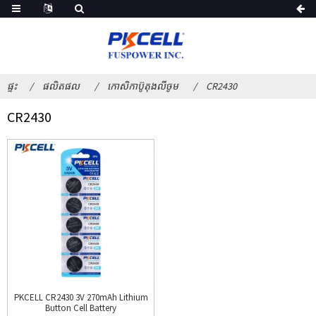
ផ្ទះ
ផលិតផល
កោសិកាប៊ូតុងលីចូម
CR2430
CR2430
PKCELL CR2430 3V 270mAh Lithium
Button Cell Battery