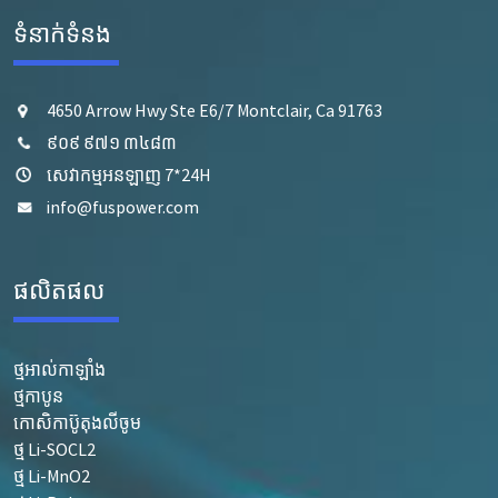
ទំនាក់ទំនង
4650 Arrow Hwy Ste E6/7 Montclair, Ca 91763
៩០៩ ៩៧១ ៣៤៨៣
សេវាកម្មអនឡាញ 7*24H
info@fuspower.com
ផលិតផល
ថ្មអាល់កាឡាំង
ថ្មកាបូន
កោសិកាប៊ូតុងលីចូម
ថ្ម Li-SOCL2
ថ្ម Li-MnO2