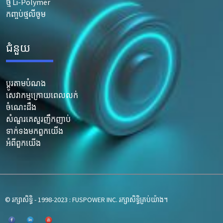
ថ្ម Li-Polymer
កញ្ចប់ថ្មលីចូម
ជំនួយ
ប្ដូរតាមបំណង
សេវាកម្មក្រោយពេលលក់
ចំណេះដឹង
សំណួរគេសួរញឹកញាប់
ទាក់ទង​មក​ពួក​យើង
អំពី​ពួក​យើង
© រក្សាសិទ្ធិ - 1998-2023 : FUSPOWER INC. រក្សាសិទ្ធិគ្រប់យ៉ាង។