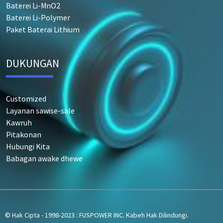
Baterei Li-MnO2
Baterei Li-Polymer
Paket Baterai Lithium
DUKUNGAN
Customized
Layanan sawise-sale
Kawruh
Pitakonan
Hubungi Kita
Babagan awake dhewe
© Hak Cipta - 1998-2023 : FUSPOWER INC. Kabeh Hak Dilindungi.