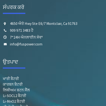
ਸੰਪਰਕ ਕਰੋ
4650 ਐਰੋ Hwy Ste E6/7 Montclair, Ca 91763
909 971 3483 ਹੈ
7*24H ਔਨਲਾਈਨ ਸੇਵਾ
info@fuspower.com
ਉਤਪਾਦ
ਖਾਰੀ ਬੈਟਰੀ
ਕਾਰਬਨ ਬੈਟਰੀ
ਲਿਥੀਅਮ ਬਟਨ ਸੈੱਲ
Li-SOCL2 ਬੈਟਰੀ
Li-MnO2 ਬੈਟਰੀ