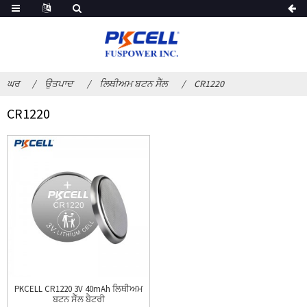
ਘਰ
ਉਤਪਾਦ
ਲਿਥੀਅਮ ਬਟਨ ਸੈੱਲ
CR1220
CR1220
PKCELL CR1220 3V 40mAh ਲਿਥੀਅਮ
ਬਟਨ ਸੈੱਲ ਬੈਟਰੀ