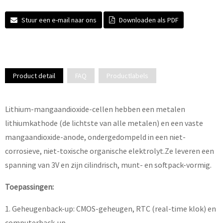
Stuur een e-mail naar ons
Downloaden als PDF
Product detail
FAQ
Productlabels
Lithium-mangaandioxide-cellen hebben een metalen
lithiumkathode (de lichtste van alle metalen) en een vaste
mangaandioxide-anode, ondergedompeld in een niet-
corrosieve, niet-toxische organische elektrolyt.Ze leveren een
spanning van 3V en zijn cilindrisch, munt- en softpack-vormig.
Toepassingen:
1. Geheugenback-up: CMOS-geheugen, RTC (real-time klok) en
computerback-up.