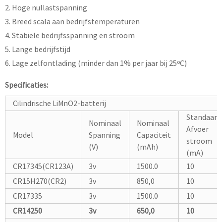
2. Hoge nullastspanning
3. Breed scala aan bedrijfstemperaturen
4. Stabiele bedrijfsspanning en stroom
5. Lange bedrijfstijd
6. Lage zelfontlading (minder dan 1% per jaar bij 25ºC)
Specificaties:
Cilindrische LiMnO2-batterij
Standaard
Nominaal
Nominaal
Afvoer
Model
Spanning
Capaciteit
stroom
(V)
(mAh)
(mA)
CR17345(CR123A)
3v
1500.0
10
CR15H270(CR2)
3v
850,0
10
CR17335
3v
1500.0
10
CR14250
3v
650,0
10