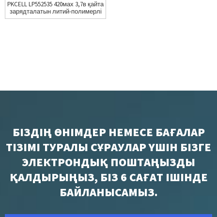
PKCELL LP552535 420мах 3,7в қайта
зарядталатын литий-полимерлі
батарея
БІЗДІҢ ӨНІМДЕР НЕМЕСЕ БАҒАЛАР
ТІЗІМІ ТУРАЛЫ СҰРАУЛАР ҮШІН БІЗГЕ
ЭЛЕКТРОНДЫҚ ПОШТАҢЫЗДЫ
ҚАЛДЫРЫҢЫЗ, БІЗ 6 САҒАТ ІШІНДЕ
БАЙЛАНЫСАМЫЗ.