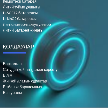
Көміртекті батарея
Литий түйме ұяшығы
Li-SOCL2 батареясы
Li-MnO2 батареясы
Ли-полимерлі аккумулятор
Литий батарея жинағы
ҚОЛДАУЛАР
Бапталған
Сатудан кейінгі қызмет көрсету
Білім
Жиі қойылатын сұрақтар
Бізбен хабарласыңыз
Біз туралы