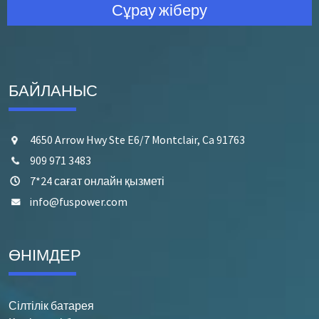
Сұрау жіберу
БАЙЛАНЫС
4650 Arrow Hwy Ste E6/7 Montclair, Ca 91763
909 971 3483
7*24 сағат онлайн қызметі
info@fuspower.com
ӨНІМДЕР
Сілтілік батарея