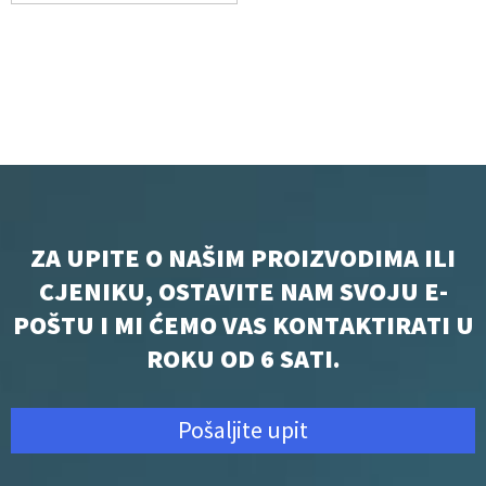
veleprodajna cijena Dug životni vijek
litij-polimerska baterija
ZA UPITE O NAŠIM PROIZVODIMA ILI
CJENIKU, OSTAVITE NAM SVOJU E-
POŠTU I MI ĆEMO VAS KONTAKTIRATI U
ROKU OD 6 SATI.
Pošaljite upit