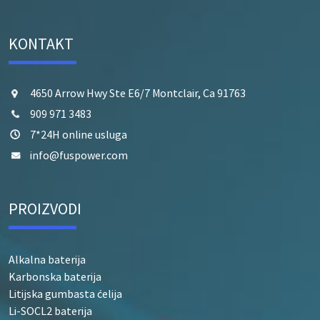
KONTAKT
4650 Arrow Hwy Ste E6/7 Montclair, Ca 91763
909 971 3483
7*24H online usluga
info@fuspower.com
PROIZVODI
Alkalna baterija
Karbonska baterija
Litijska gumbasta ćelija
Li-SOCL2 baterija