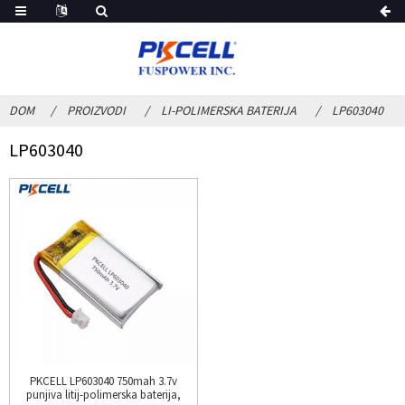
DOM
PROIZVODI
LI-POLIMERSKA BATERIJA
LP603040
LP603040
PKCELL LP603040 750mah 3.7v
punjiva litij-polimerska baterija,